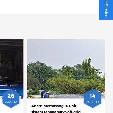
Online Service
26
14
2022-12
2021-09
Anern memasang 10 unit
sistem tenaga surya off-grid