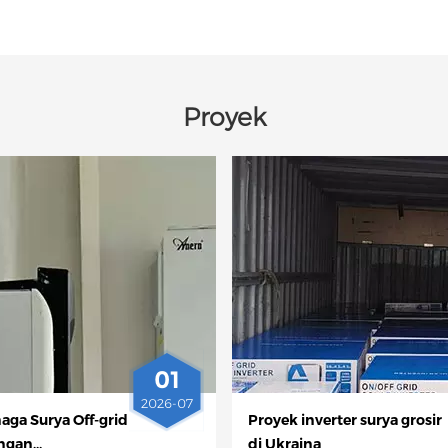
Proyek
01
2026-07
aga Surya Off-grid
Proyek inverter surya grosir
ngan
di Ukraina