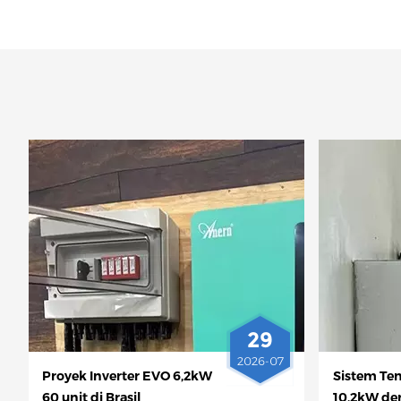
29
2026-07
Proyek Inverter EVO 6,2kW
Sistem Ten
60 unit di Brasil
10,2kW de