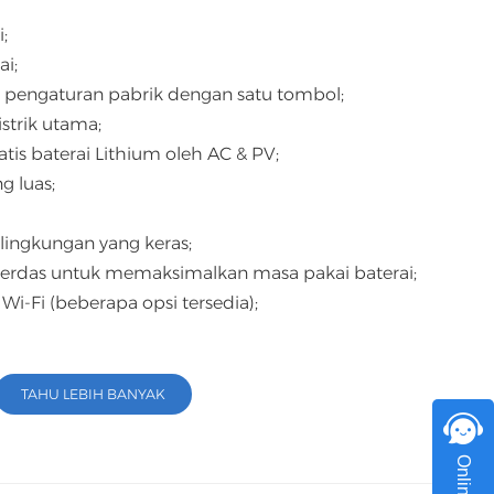
اللغة العربية
;
i;
中文
pengaturan pabrik dengan satu tombol;
Indonesia
strik utama;
atis baterai Lithium oleh AC & PV;
українська
g luas;
k lingkungan yang keras;
 cerdas untuk memaksimalkan masa pakai baterai;
i-Fi (beberapa opsi tersedia);
TAHU LEBIH BANYAK