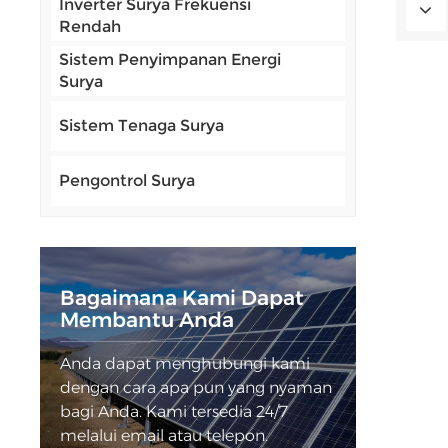
Inverter Surya Frekuensi
Rendah
Sistem Penyimpanan Energi
Surya
Sistem Tenaga Surya
Pengontrol Surya
Bagaimana Kami Dapat
Membantu Anda
Anda dapat menghubungi kami
dengan cara apa pun yang nyaman
bagi Anda. Kami tersedia 24/7
melalui email atau telepon.