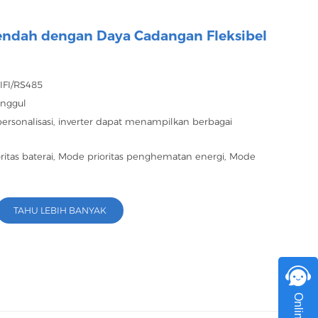
اللغة العربية
Rendah dengan Daya Cadangan Fleksibel
中文
Indonesia
IFI/RS485
Unggul
українська
ersonalisasi, inverter dapat menampilkan berbagai
ritas baterai, Mode prioritas penghematan energi, Mode
TAHU LEBIH BANYAK