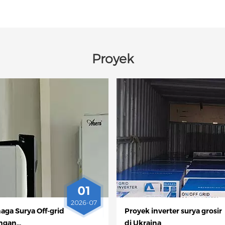
Proyek
01
2026-07
aga Surya Off-grid
Proyek inverter surya grosir
ngan
di Ukraina