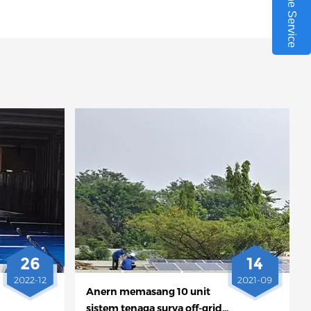
Online Service
26
14
2022-12
2021-09
Anern memasang 10 unit
sistem tenaga surya off-grid