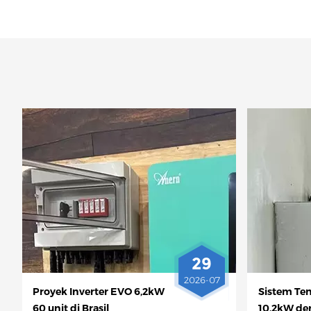
29
2026-07
Proyek Inverter EVO 6,2kW
Sistem Ten
60 unit di Brasil
10,2kW de