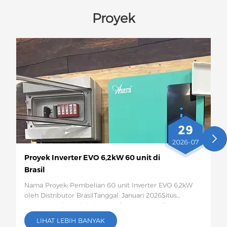
Proyek
29
2026-07
Proyek Inverter EVO 6,2kW 60 unit di
Brasil
Nama Proyek: Pembelian 60 unit Inverter EVO 6,2kW
oleh Distributor BrasilTanggal: Januari 2026Situs
Proyek:Brazil Jumlah dan Konfigurasi Spesifik: 60
Inverter Surya EVO 6,2kWDeskripsi Proyek:Sebanyak 60
LIHAT LEBIH BANYAK
unit inverter surya EVO 6,2kW ini akan dikirim ke Brasil