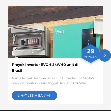
29
2026-07
Proyek Inverter EVO 6,2kW 60 unit di
Brasil
Nama Proyek: Pembelian 60 unit Inverter EVO 6,2kW
oleh Distributor BrasilTanggal: Januari 2026Situs
Proyek:Brazil Jumlah dan Konfigurasi Spesifik: 60
Inverter Surya EVO 6,2kWDeskripsi Proyek:Sebanyak 60
LIHAT LEBIH BANYAK
unit inverter surya EVO 6,2kW ini akan dikirim ke Brasil
untuk digunakan dalam proyek penyimpanan energi
fotovoltaik untuk rumah tangga pedesaan dan usaha