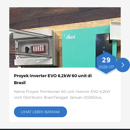
29
2026-07
Proyek Inverter EVO 6,2kW 60 unit di
Brasil
Nama Proyek: Pembelian 60 unit Inverter EVO 6,2kW
oleh Distributor BrasilTanggal: Januari 2026Situs
Proyek:Brazil Jumlah dan Konfigurasi Spesifik: 60
Inverter Surya EVO 6,2kWDeskripsi Proyek:Sebanyak 60
LIHAT LEBIH BANYAK
unit inverter surya EVO 6,2kW ini akan dikirim ke Brasil
untuk digunakan dalam proyek penyimpanan energi
fotovoltaik untuk rumah tangga pedesaan dan usaha