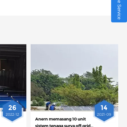
Online Service
26
14
2022-12
2021-09
Anern memasang 10 unit
sistem tenaga surya off-grid