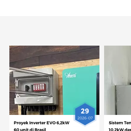
29
2026-07
Proyek Inverter EVO 6,2kW
Sistem Ten
60 unit di Brasil
10,2kW de