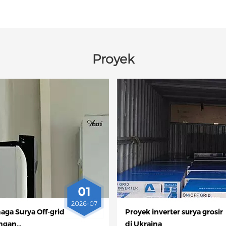
Proyek
01
2026-07
aga Surya Off-grid
Proyek inverter surya grosir
ngan
di Ukraina