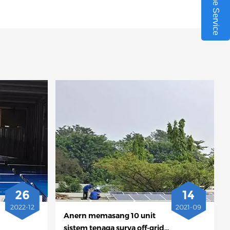
Online Service
26
14
2022-12
2021-09
Anern memasang 10 unit
sistem tenaga surya off-grid