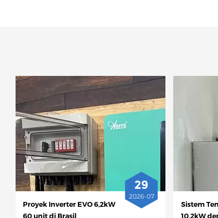
29
2026-07
Proyek Inverter EVO 6,2kW
Sistem Ten
60 unit di Brasil
10,2kW de