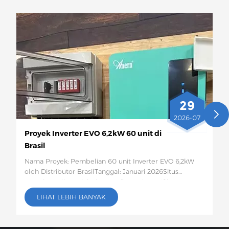
29
2026-07
Proyek Inverter EVO 6,2kW 60 unit di
Brasil
Nama Proyek: Pembelian 60 unit Inverter EVO 6,2kW
oleh Distributor BrasilTanggal: Januari 2026Situs
Proyek:Brazil Jumlah dan Konfigurasi Spesifik: 60
Inverter Surya EVO 6,2kWDeskripsi Proyek:Sebanyak 60
LIHAT LEBIH BANYAK
unit inverter surya EVO 6,2kW ini akan dikirim ke Brasil
untuk digunakan dalam proyek penyimpanan energi
fotovoltaik untuk rumah tangga pedesaan dan usaha