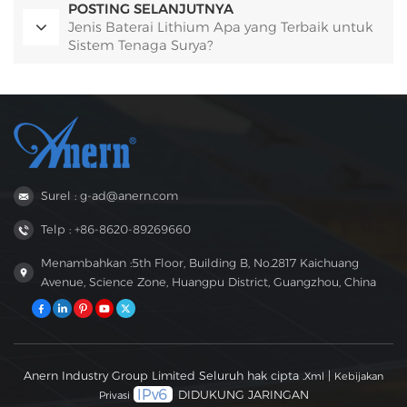
POSTING SELANJUTNYA
Jenis Baterai Lithium Apa yang Terbaik untuk
Sistem Tenaga Surya?
Surel : g-ad@anern.com
Telp : +86-8620-89269660
Menambahkan :5th Floor, Building B, No.2817 Kaichuang
Avenue, Science Zone, Huangpu District, Guangzhou, China
Anern Industry Group Limited Seluruh hak cipta .
|
Xml
Kebijakan
DIDUKUNG JARINGAN
Privasi